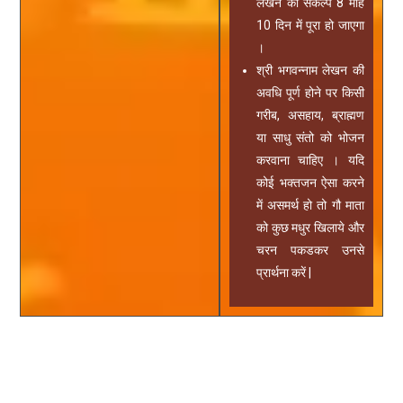
लेखन का संकल्प 8 माह
10 दिन में पूरा हो जाएगा
।
श्री भगवन्नाम लेखन की
अवधि पूर्ण होने पर किसी
गरीब, असहाय, ब्राह्मण
या साधु संतो को भोजन
करवाना चाहिए । यदि
कोई भक्तजन ऐसा करने
में असमर्थ हो तो गौ माता
को कुछ मधुर खिलाये और
चरन पकडकर उनसे
प्रार्थना करें |
भगवान्नाम बैंक के बारे में