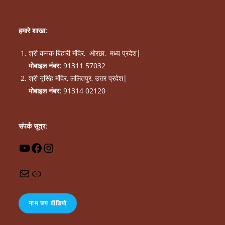
हमारे
शाखा
:
श्री कनक बिहारी मंदिर, ओरछा, मध्य प्रदेश|
मोबाइल नंबर:
91311 57032
श्री नृसिंह मंदिर, ललितपुर, उत्तर प्रदेश|
मोबाइल नंबर:
91314 02120
संपर्क सूत्र:
नाम जप वीडियो